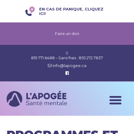
EN CAS DE PANIQUE, CLIQUEZ
ICI!
Faire un don
819 771.6488
– Sans frais :
855 272.7837
info@lapogee.ca