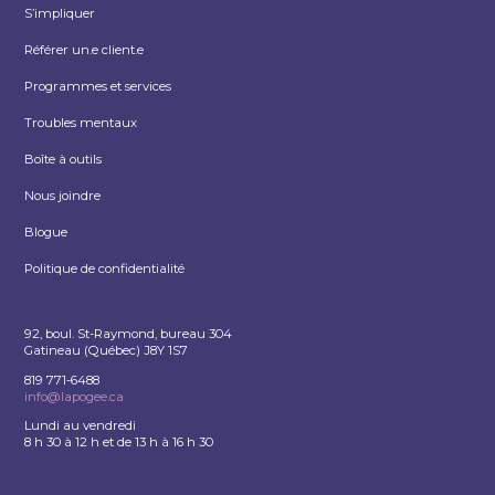
S’impliquer
Référer un.e client.e
Programmes et services
Troubles mentaux
Boîte à outils
Nous joindre
Blogue
Politique de confidentialité
92, boul. St-Raymond, bureau 304
Gatineau (Québec) J8Y 1S7
819 771-6488
info@lapogee.ca
Lundi au vendredi
8 h 30 à 12 h et de 13 h à 16 h 30