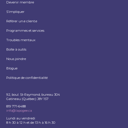
Devenir membre
S’impliquer
Référer un.e client.e
Programmes et services
Troubles mentaux
Boîte à outils
Nous joindre
Blogue
Politique de confidentialité
92, boul. St-Raymond, bureau 304
Gatineau (Québec) J8Y 1S7
819 771-6488
info@lapogee.ca
Lundi au vendredi
8 h 30 à 12 h et de 13 h à 16 h 30