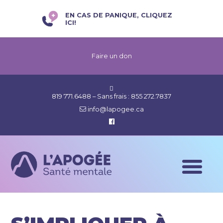
EN CAS DE PANIQUE, CLIQUEZ
ICI!
Faire un don
819 771.6488
– Sans frais :
855 272.7837
info@lapogee.ca