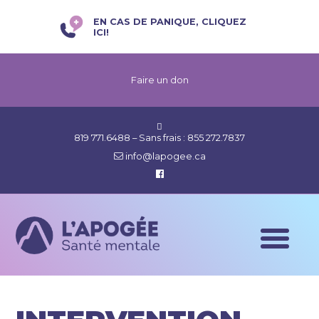
EN CAS DE PANIQUE, CLIQUEZ
ICI!
Faire un don
819 771.6488
– Sans frais :
855 272.7837
info@lapogee.ca