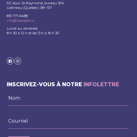
92, boul. St-Raymond, bureau 304
Gatineau (Québec) J8Y 1S7
819 771-6488
info@lapogee.ca
Lundi au vendredi
8 h 30 à 12 h et de 13 h à 16 h 30
INSCRIVEZ-VOUS À NOTRE
INFOLETTRE