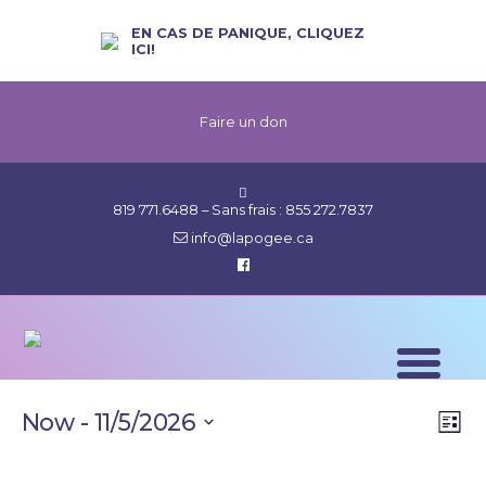
EN CAS DE PANIQUE, CLIQUEZ
ICI!
Faire un don
819 771.6488
– Sans frais :
855 272.7837
info@lapogee.ca
VI
Now
 - 
11/5/2026
List
Eve
NA
Select
Vie