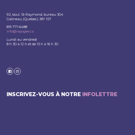
92, boul. St-Raymond, bureau 304
Gatineau (Québec) J8Y 1S7
819 771-6488
info@lapogee.ca
Lundi au vendredi
8 h 30 à 12 h et de 13 h à 16 h 30
INSCRIVEZ-VOUS À NOTRE
INFOLETTRE