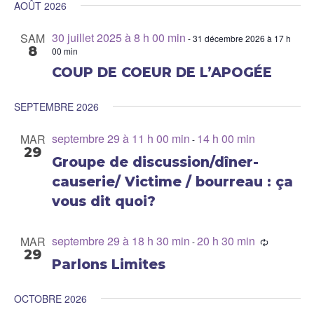
AOÛT 2026
date.
Nav
30 juillet 2025 à 8 h 00 min
SAM
-
31 décembre 2026 à 17 h
8
00 min
COUP DE COEUR DE L’APOGÉE
SEPTEMBRE 2026
septembre 29 à 11 h 00 min
14 h 00 min
MAR
-
29
Groupe de discussion/dîner-
causerie/ Victime / bourreau : ça
vous dit quoi?
septembre 29 à 18 h 30 min
20 h 30 min
MAR
-
29
Parlons Limites
OCTOBRE 2026