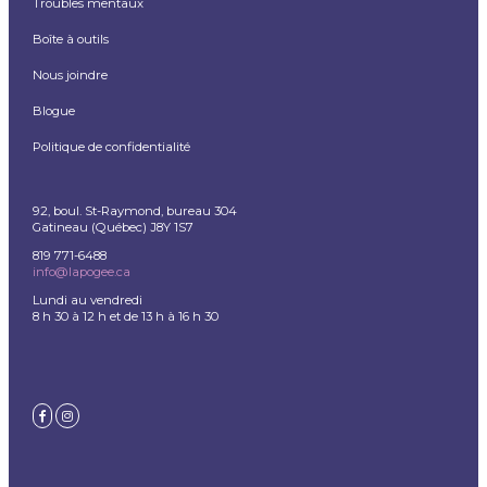
Troubles mentaux
Boîte à outils
Nous joindre
Blogue
Politique de confidentialité
92, boul. St-Raymond, bureau 304
Gatineau (Québec) J8Y 1S7
819 771-6488
info@lapogee.ca
Lundi au vendredi
8 h 30 à 12 h et de 13 h à 16 h 30