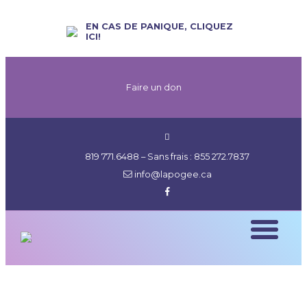
EN CAS DE PANIQUE, CLIQUEZ
ICI!
Faire un don
819 771.6488
– Sans frais :
855 272.7837
info@lapogee.ca