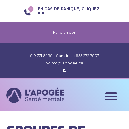
EN CAS DE PANIQUE, CLIQUEZ
ICI!
Faire un don
819 771.6488
– Sans frais :
855 272.7837
info@lapogee.ca