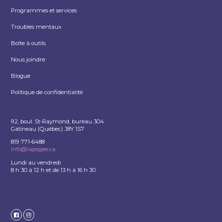
Programmes et services
Troubles mentaux
Boîte à outils
Nous joindre
Blogue
Politique de confidentialité
92, boul. St-Raymond, bureau 304
Gatineau (Québec) J8Y 1S7
819 771-6488
info@lapogee.ca
Lundi au vendredi
8 h 30 à 12 h et de 13 h à 16 h 30