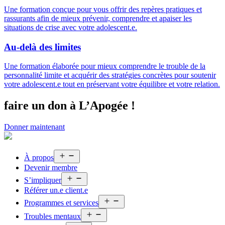
Une formation conçue pour vous offrir des repères pratiques et
rassurants afin de mieux prévenir, comprendre et apaiser les
situations de crise avec votre adolescent.e.
Au-delà des limites
Une formation élaborée pour mieux comprendre le trouble de la
personnalité limite et acquérir des stratégies concrètes pour soutenir
votre adolescent.e tout en préservant votre équilibre et votre relation.
faire un don
à L’Apogée !
Donner maintenant
Ouvrir
À propos
le
Devenir membre
menu
Ouvrir
S’impliquer
le
Référer un.e client.e
menu
Ouvrir
Programmes et services
le
Ouvrir
menu
Troubles mentaux
le