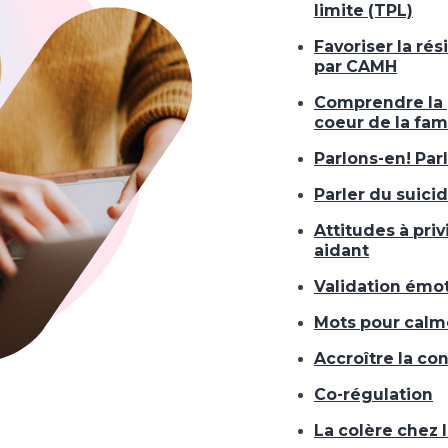
limite (TPL)
Favoriser la rés
par CAMH
Comprendre la p
coeur de la fam
Parlons-en! Par
Parler du suici
Attitudes à pri
aidant
Validation émo
Mots pour calm
Accroître la co
Co-régulation
La colère chez 