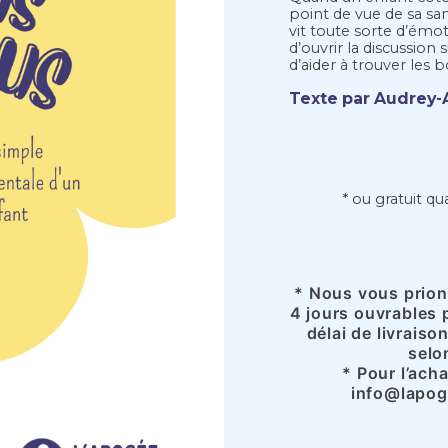
point de vue de sa san
vit toute sorte d’émo
d’ouvrir la discussion 
d’aider à trouver les 
Texte par Audrey-
* ou gratuit q
* Nous vous prions
4 jours ouvrables 
délai de livraiso
selo
* Pour l’ach
info@lapoge