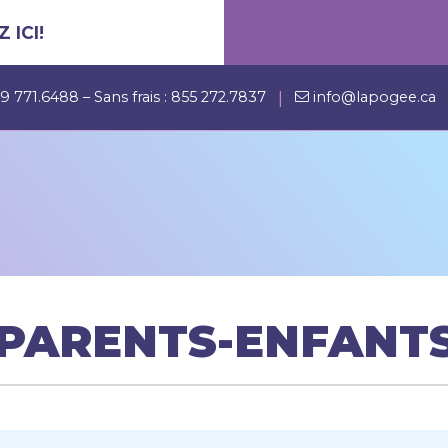
 ICI!
|
9 771.6488
– Sans frais :
855 272.7837
info@lapogee.ca
PARENTS-ENFANT