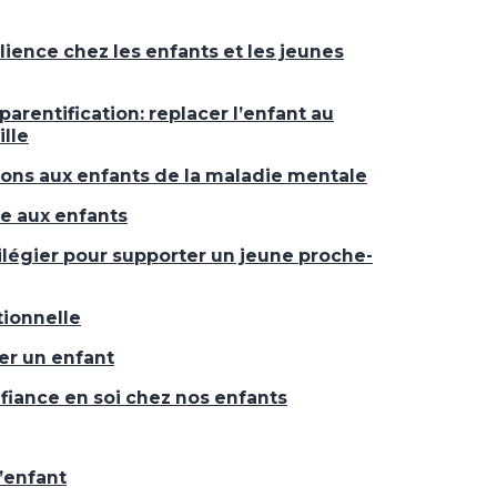
ilience chez les enfants et les jeunes
arentification: replacer l’enfant au
ille
lons aux enfants de la maladie mentale
de aux enfants
vilégier pour supporter un jeune proche-
tionnelle
er un enfant
nfiance en soi chez nos enfants
l’enfant