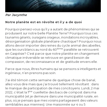
Par Jacynthe
Notre planète est en révolte et il y a de quoi
Pourquoi pensez-vous qu’il y a autant de phénomènes qui se
produisent sur notre belle Planète Terre? Pourquoi tous ces
tsunamis géants, ouragans orageux, inondations incroyables,
désorganisation globale planétaire chaotique? Pourquoi nous
allons devoir importer des reines du cycle animal des abeilles,
ième
que les ours blancs au nord du 60
parallèle se retrouvent
en Gaspésie? C’est parce que notre planète en changement
climatique irréversible se retrouve en grand besoin de
compassion, de reconnaissance et de gratitude envers elle.
Parce que nous, êtres humains qui se pensons si intelligents et
ingénieux, n’en prenons pas soin.
J’ai été témoin cette semaine de quelque chose de banal,
allez-vous dire mais que j’ai trouvé tellement révoltant : dans
le manque de participation de mes concitoyens. Lundi, 2 mai
ère
2022, c’était la 1
cueillette des bacs de compost dans ma
municipalité (et je demeure dans une municipalité rurale, en
plus, où je pensais que mes voisins partageaient des valeurs
semblables aux miennes). Une maisonnée sur 4 ou 5