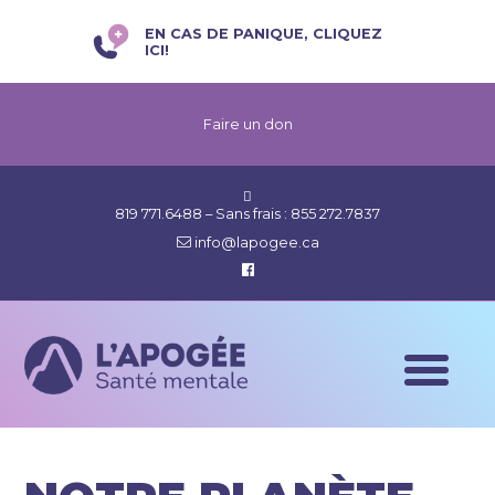
EN CAS DE PANIQUE, CLIQUEZ
ICI!
Faire un don
819 771.6488
– Sans frais :
855 272.7837
info@lapogee.ca