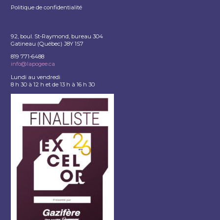
Politique de confidentialité
92, boul. St-Raymond, bureau 304
Gatineau (Québec) J8Y 1S7
819 771-6488
info@lapogee.ca
Lundi au vendredi
8 h 30 à 12 h et de 13 h à 16 h 30