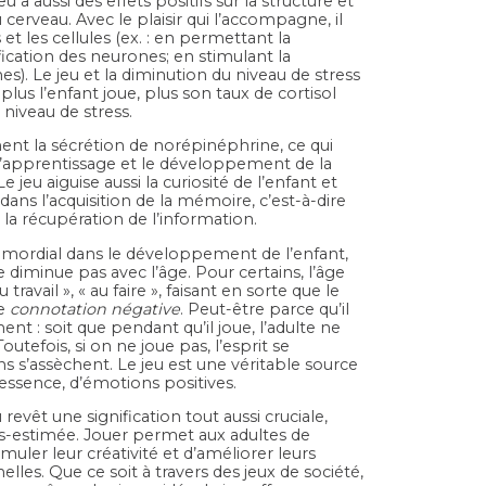
u a aussi des effets positifs sur la structure et
erveau. Avec le plaisir qui l’accompagne, il
et les cellules (ex. : en permettant la
fication des neurones; en stimulant la
s). Le jeu et la diminution du niveau de stress
, plus l’enfant joue, plus son taux de cortisol
 niveau de stress.
ent la sécrétion de norépinéphrine, ce qui
 l’apprentissage et le développement de la
e jeu aiguise aussi la curiosité de l’enfant et
 dans l’acquisition de la mémoire, c’est-à-dire
la récupération de l’information.
primordial dans le développement de l’enfant,
 diminue pas avec l’âge. Pour certains, l’âge
travail », « au faire », faisant en sorte que le
ne
connotation négative
. Peut-être parce qu’il
t : soit que pendant qu’il joue, l’adulte ne
Toutefois, si on ne joue pas, l’esprit se
s s’assèchent. Le jeu est une véritable source
 essence, d’émotions positives.
u revêt une signification tout aussi cruciale,
s-estimée. Jouer permet aux adultes de
timuler leur créativité et d’améliorer leurs
elles. Que ce soit à travers des jeux de société,