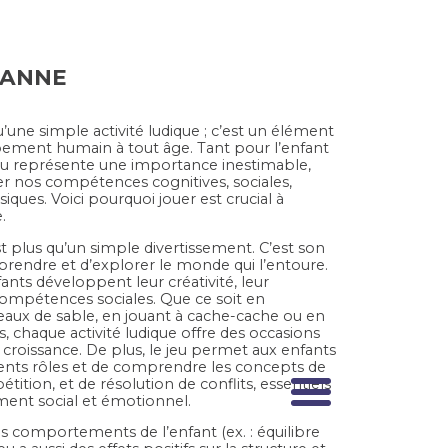
-ANNE
u’une simple activité ludique ; c’est un élément
pement humain à tout âge. Tant pour l’enfant
 jeu représente une importance inestimable,
r nos compétences cognitives, sociales,
ques. Voici pourquoi jouer est crucial à
.
est plus qu’un simple divertissement. C’est son
rendre et d’explorer le monde qui l’entoure.
nfants développent leur créativité, leur
compétences sociales. Que ce soit en
eaux de sable, en jouant à cache-cache ou en
, chaque activité ludique offre des occasions
 croissance. De plus, le jeu permet aux enfants
rents rôles et de comprendre les concepts de
ition, et de résolution de conflits, essentiels
ent social et émotionnel.
es comportements de l’enfant (ex. : équilibre