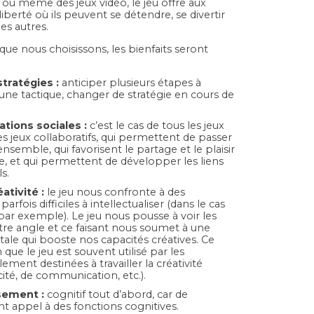
s ou même des jeux vidéo, le jeu offre aux
iberté où ils peuvent se détendre, se divertir
es autres.
que nous choisissons, les bienfaits seront
tratégies :
anticiper plusieurs étapes à
 une tactique, changer de stratégie en cours de
ations sociales :
c’est le cas de tous les jeux
es jeux collaboratifs, qui permettent de passer
mble, qui favorisent le partage et le plaisir
, et qui permettent de développer les liens
s.
é
ativit
é :
le jeu nous confronte à des
 parfois difficiles à intellectualiser (dans le cas
ar exemple). Le jeu nous pousse à voir les
tre angle et ce faisant nous soumet à une
le qui booste nos capacités créatives. Ce
 que le jeu est souvent utilisé par les
ement destinées à travailler la créativité
ité, de communication, etc.).
ssement :
cognitif tout d’abord, car de
t appel à des fonctions cognitives.