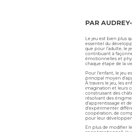
PAR AUDREY
Le jeu est bien plus q
essentiel du dévelop
que pour l’adulte, le
contribuant à façonne
émotionnelles et physi
chaque étape de la vie
Pour l’enfant, le jeu 
principal moyen d’app
À travers le jeu, les e
imagination et leurs 
construisant des chât
résolvant des énigmes
d’apprentissage et de
d’expérimenter diffé
coopération, de compét
pour leur développem
En plus de modifier l