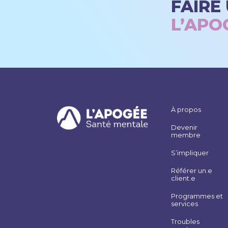
FAIRE
L’APOG
À propos
Devenir
membre
S’impliquer
Référer un.e
client.e
Programmes et
services
Troubles