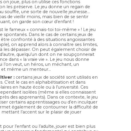
 on joue, plus on utilise ces fonctions
 on les préserve. Le jeu donne un regain de
au souffle, une sorte de nouvelle jeunesse…
s de vieillir moins, mais bien de se sentir
ouant, on garde son cœur d’enfant !
st le fameux « connais-toi toi-même » ! Le jeu
 spontanés. Dans le cas de certains jeux de
i être confronté à des situations angoissantes
ple), on apprend alors à connaître ses limites,
 à les dépasser. On peut également choisir de
 d’autre, quelqu’un dont on ne soupçonnerait
ce dans « la vraie vie ». Le jeu nous donne
qui l’on veut, un héros, un méchant, un
, et même un menteur…
tiver :
certains jeux de société sont utilisés en
s. C’est le cas en alphabétisation et dans
laires en haute école ou à l’université. Ces
t cependant isolées (même si elles connaissent
près des apprenants). Dans ce contexte, le jeu
ser certains apprentissages ou d’en inculquer
rmet également de contourner la difficulté de
mettant l’accent sur le plaisir de jouer
 pour l’enfant ou l’adulte, jouer est bien plus