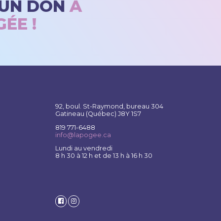
 UN DON
À
ÉE !
92, boul. St-Raymond, bureau 304
Gatineau (Québec) J8Y 1S7
819 771-6488
info@lapogee.ca
Lundi au vendredi
8 h 30 à 12 h et de 13 h à 16 h 30