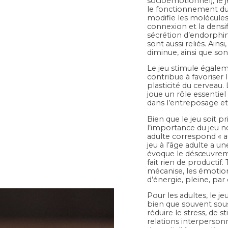
socioémotionnel), le je
le fonctionnement du c
modifie les molécules 
connexion et la densi
sécrétion d’endorphine
sont aussi reliés. Ainsi
diminue, ainsi que son
Le jeu stimule égalem
contribue à favoriser
plasticité du cerveau. L
joue un rôle essentiel
dans l’entreposage et 
Bien que le jeu soit 
l’importance du jeu ne
adulte correspond « au 
jeu à l’âge adulte a u
évoque le désœuvremen
fait rien de productif. 
mécanise, les émotion
d’énergie, pleine, par
Pour les adultes, le je
bien que souvent sou
réduire le stress, de s
relations interpersonn