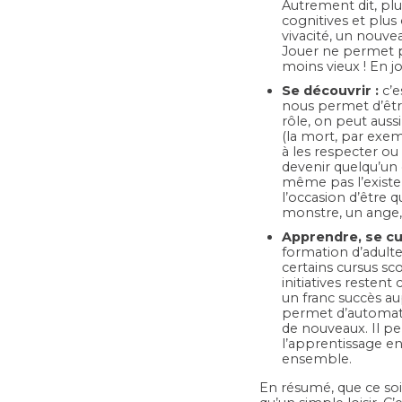
Autrement dit, plus
cognitives et plus
vivacité, un nouve
Jouer ne permet pa
moins vieux ! En j
Se d
écouvrir :
c’e
nous permet d’être
rôle, on peut auss
(la mort, par exem
à les respecter ou
devenir quelqu’un
même pas l’existen
l’occasion d’être 
monstre, un ange
Apprendre, se cul
formation d’adulte
certains cursus sco
initiatives resten
un franc succès au
permet d’automati
de nouveaux. Il pe
l’apprentissage en 
ensemble.
En résumé, que ce soit