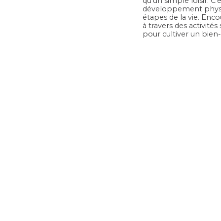
qu’un simple loisir. 
développement physiq
étapes de la vie. Enco
à travers des activité
pour cultiver un bien