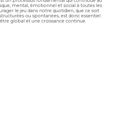
C’est un processus fondamental qui contribue au
ue, mental, émotionnel et social à toutes les
urager le jeu dans notre quotidien, que ce soit
s structurées ou spontanées, est donc essentiel
-être global et une croissance continue.