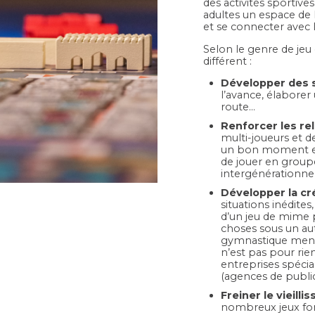
des activités sportive
adultes un espace de l
et se connecter avec l
Selon le genre de jeu 
différent :
Développer des s
l’avance, élaborer
route…
Renforcer les rel
multi-joueurs et d
un bon moment ense
de jouer en groupe
intergénérationnel
Développer la cr
situations inédites,
d’un jeu de mime p
choses sous un au
gymnastique menta
n’est pas pour rien
entreprises spécial
(agences de public
Freiner le vieilli
nombreux jeux fon