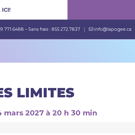
ICI!
|
9 771.6488
– Sans frais :
855 272.7837
info@lapogee.ca
S LIMITES
4 mars 2027 à 20 h 30 min