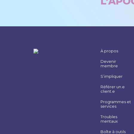
L’APOG
À propos
Devenir
membre
S’impliquer
Référer un.e
client.e
Programmes et
services
Troubles
mentaux
Boîte à outils