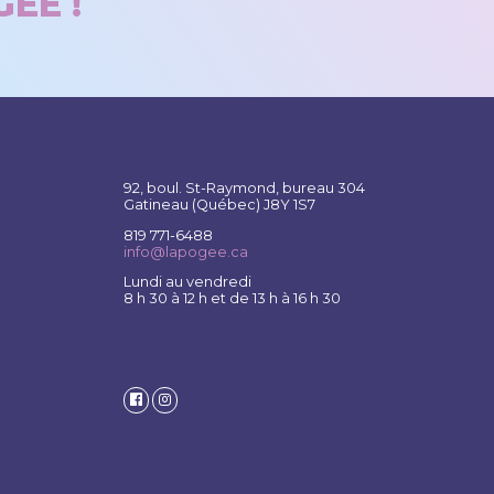
ÉE !
92, boul. St-Raymond, bureau 304
Gatineau (Québec) J8Y 1S7
819 771-6488
info@lapogee.ca
Lundi au vendredi
8 h 30 à 12 h et de 13 h à 16 h 30