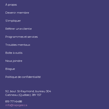
À propos
Devenir membre
S’impliquer
Référer un.e client.e
Programmes et services
Troubles mentaux
Boîte à outils
Nous joindre
Blogue
Politique de confidentialité
92, boul. St-Raymond, bureau 304
Gatineau (Québec) J8Y 1S7
819 771-6488
info@lapogee.ca