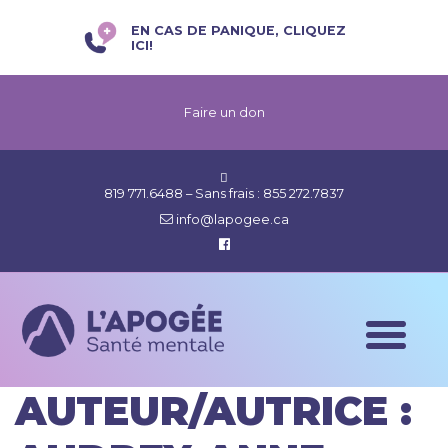
EN CAS DE PANIQUE, CLIQUEZ
ICI!
Faire un don
819 771.6488
– Sans frais :
855 272.7837
info@lapogee.ca
AUTEUR/AUTRICE :